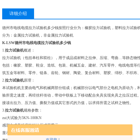
详细介绍
德州市电线电缆拉力试验机多少钱按照行业分为：橡胶拉力试验机，塑料拉力试验
分为：金属拉力试验机，非金属拉力试验机
K-LSW
德州市电线电缆拉力试验机多少钱
1.
拉力试验机
概述：
拉力试验机（包括单柱和双柱），用于成品或材料之拉伸、压缩、弯曲…等静态物
包括：橡胶、塑胶、鞋业、造纸、包装、机械五金、建材、汽车零件、电线电缆等
筑五金等材料、零件、链条、齿轮、钢材、陶瓷、复合材料、塑胶、绵纱、不织布
2.
拉力试验机
原理：
本试验机机主要由电气和机械两部分组成；机械部分以电气部分之电机为原动力，
验所需之速度，再经丝杆传动，带动中联板上下移动配合夹具实现夹具之拉压过程
接读出拉力、压力值、撕裂力值或其它形式的力值，以求得所需之试样之物性。
3.
拉力试验机
规格参数：
zui大试验力5KN-100KN
感测方式高精度轮辐拉压式荷重元
显示器液晶数显/电脑软件程序
欢迎您！