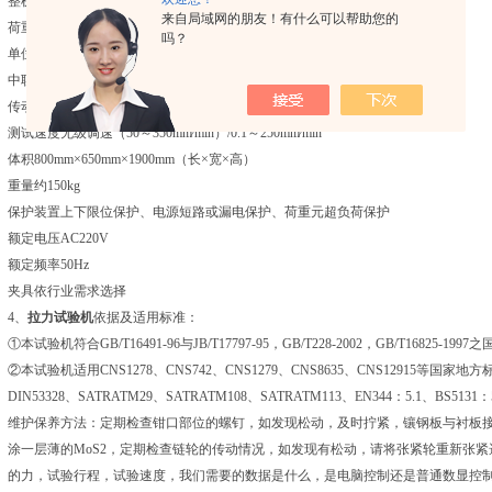
整机精度0.5级
来自局域网的朋友！有什么可以帮助您的
荷重精度
0.5级（±0.5℅）
吗？
单位切换N（牛顿）、KGF（千克）、LBF（英磅）、G（克）等等
中联板行程
600mm
传动控制方式AC变频电机/交流伺服电机
测试速度
无级调速（50～350mm∕min）/0.1～250mm∕min
体积
800mm×650mm×1900mm（长×宽×高）
重量约150kg
保护装置
上下限位保护、电源短路或漏电保护、荷重元超负荷保护
额定电压AC220V
额定频率50Hz
夹具
依行业需求选择
4、
拉力试验机
依据及适用标准：
①本试验机符合GB/T16491-96与JB/T17797-95，GB/T228-2002，GB/T16825-199
②本试验机适用CNS1278、CNS742、CNS1279、CNS8635、CNS12915等国家地方标
DIN53328、SATRATM29、SATRATM108、SATRATM113、EN344：5.1、BS513
维护保养方法：定期检查钳口部位的螺钉，如发现松动，及时拧紧，镶钢板与衬板
涂一层薄的MoS2，定期检查链轮的传动情况，如发现有松动，请将张紧轮重新张
的力，试验行程，试验速度，我们需要的数据是什么，是电脑控制还是普通数显控