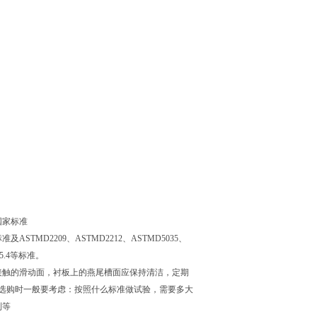
7之国家标准
准及ASTMD2209、ASTMD2212、ASTMD5035、
1：5.4等标准。
接触的滑动面，衬板上的燕尾槽面应保持清洁，定期
紧选购时一般要考虑：按照什么标准做试验，需要多大
制等