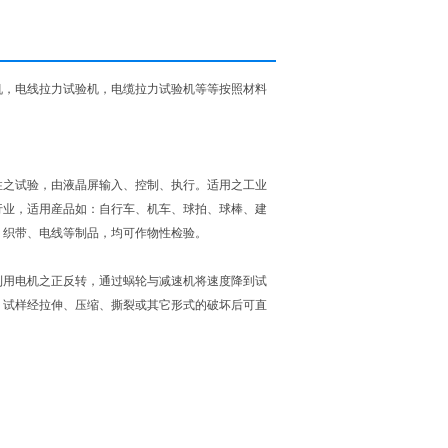
机，电线拉力试验机，电缆拉力试验机等等按照材料
性之试验，由液晶屏输入、控制、执行。适用之工业
行业，适用産品如：自行车、机车、球拍、球棒、建
、织带、电线等制品，均可作物性检验。
利用电机之正反转，通过蜗轮与减速机将速度降到试
。试样经拉伸、压缩、撕裂或其它形式的破坏后可直