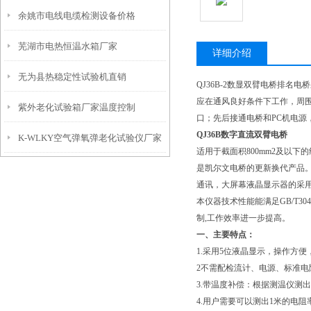
余姚市电线电缆检测设备价格
芜湖市电热恒温水箱厂家
详细介绍
无为县热稳定性试验机直销
QJ36B-2数显双臂电桥排名
应在通风良好条件下工作，周围
紫外老化试验箱厂家温度控制
口；先后接通电桥和PC机电源
QJ36B数字直流双臂电桥
K-WLKY空气弹氧弹老化试验仪厂家
适用于截面积800mm2及以下
是凯尔文电桥的更新换代产品。
如何进行温度检定？
通讯，大屏幕液晶显示器的采
本仪器技术性能能满足GB/T
制,工作效率进一步提高。
一、主要特点：
1.采用5位液晶显示，操作方
2不需配检流计、电源、标准电
3.带温度补偿：根据测温仪测出
4.用户需要可以测出1米的电阻