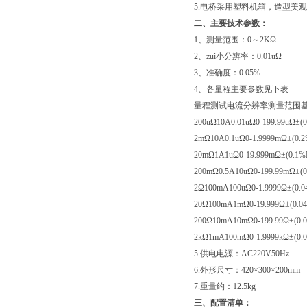
5.电桥采用塑料机箱，造型美
二、主要技术参数：
1、测量范围：0～2KΩ
2、zui小分辨率：0.01uΩ
3、准确度：0.05%
4、各量程主要参数见下表
量程测试电流分辨率测量范围
200uΩ10A0.01uΩ0-199.99uΩ±
2mΩ10A0.1uΩ0-1.9999mΩ±(0.
20mΩ1A1uΩ0-19.999mΩ±(0.1
200mΩ0.5A10uΩ0-199.99mΩ±(
2Ω100mA100uΩ0-1.9999Ω±(0.
20Ω100mA1mΩ0-19.999Ω±(0.
200Ω10mA10mΩ0-199.99Ω±(0
2kΩ1mA100mΩ0-1.9999kΩ±(0
5.供电电源：AC220V50Hz
6.外形尺寸：420×300×200mm
7.重量约：12.5kg
三、配置清单：