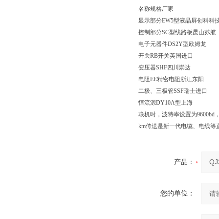
名称规格厂家
显示部分EW5型液晶屏创科科
控制部分SC型线路板昆山苏航
电子元器件DS2Y型欧姆龙
开关RB开关英国进口
变压器SHF四川崇达
电阻EE精密电阻浙江东阳
二极、三极管SSF瑞士进口
恒流源DY10A型上海
联机时，波特率设置为9600bd
km传送是新一代电缆、电线等
产品：
您的单位：