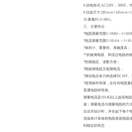
8.供电形式:AC220V，50HZ，
9.仪器尺寸:285ｍｍ×245ｍｍ×1
10.重量约:11.0KG。
三、主要特点
?电阻测量范围1×104Ω～1×101
?电流测量范围2×10-4Ａ～1×10
?体积小、重量轻、准确度高；
?*的被测电阻、和流过电阻的
?性能稳定、读数方便；
?既能测电阻又能测电流；
?测试电压有六种选择DC10V、50
?使用操作简便，在任何电阻
普通电阻样简便。
测量电流及1014Ω以上超高电
值；测量电流与测量电阻的方法
压后开始计时，并在如下每个电化时
流值来计算体积电阻表面电阻读
到稳定的状态