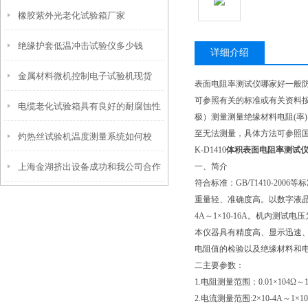
橡胶紫外光老化试验箱厂家
绝缘护套低温冲击试验仪多少钱
详细介绍
金属材料微机控制电子试验机现货
表面电阻率测试仪哪家好一般防
可参照有关的标准或有关资料按
电缆老化试验箱具有良好的耐腐蚀性
极）测量测量绝缘材料电阻(率
至无法测量，具体方法可参照国家
灼热丝试验机温度测量系统如何校
和耐高温性
K-D1410
体积表面电阻率测试
上海金湖挤出设备成功和我公司合作
一、简介
准？
符合标准：GB/T1410-2
橡胶检测设备
重量轻、准确度高。以数字液晶显
4A～1×10-16A。机内测试电压为
本仪器具有精度高、显示迅速
电阻值的检验以及绝缘材料和
二主要参数：
1.电阻测量范围：0.01×104Ω～1
2.电流测量范围:2×10-4A～1×10