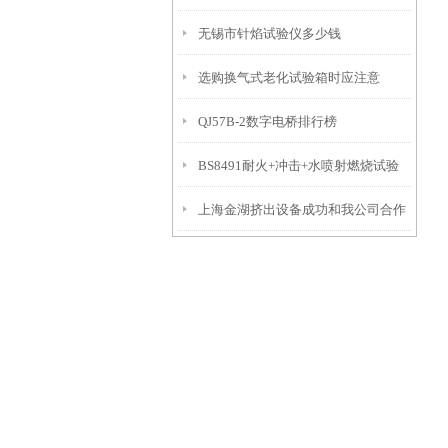
无锡市针焰试验仪多少钱
选购换气式老化试验箱时应注意
QJ57B-2数字电桥排行榜
BS8491耐火+冲击+水喷射燃烧试验
上海金湖挤出设备成功和我公司合作
机的操作方法
橡胶检测设备