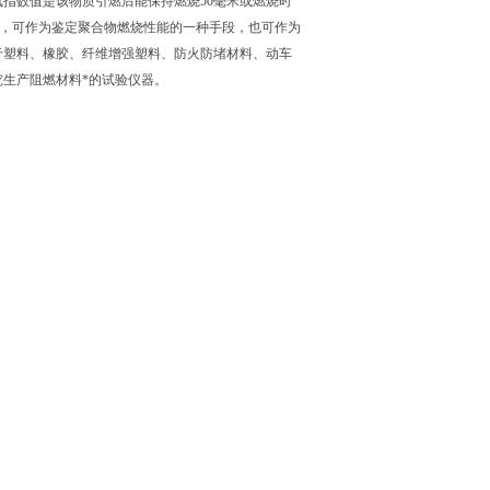
指数值是该物质引燃后能保持燃烧50毫米或燃烧时
便，可作为鉴定聚合物燃烧性能的一种手段，也可作为
于塑料、橡胶、纤维增强塑料、防火防堵材料、动车
生产阻燃材料*的试验仪器。