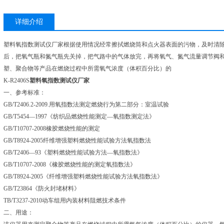
详细介绍
塑料氧指数测试仪厂家根据使用情况经常擦拭燃烧筒和点火器表面的污物，及时清
后，把氧气瓶和氮气瓶先关掉，把气路中的气体放完，再将氧气、氮气流量调节阀
塑、聚合物等产品在燃烧过程中所需氧气浓度（体积百分比）的
K-R2406S
塑料氧指数测试仪厂家
一、参考标准：
GB/T2406.2-2009.用氧指数法测定燃烧行为第二部分：室温试验
GB/T5454—1997《纺织品燃烧性能测定—氧指数测定法》
GB/T10707-2008橡胶燃烧性能的测定
GB/T8924-2005纤维增强塑料燃烧性能试验方法氧指数法
GB/T2406—93《塑料燃烧性能试验方法—氧指数法》
GB/T10707-2008《橡胶燃烧性能的测定氧指数法》
GB/T8924-2005《纤维增强塑料燃烧性能试验方法氧指数法》
GB/T23864《防火封堵材料》
TB/T3237-2010动车组用内装材料阻燃技术条件
二、用途：