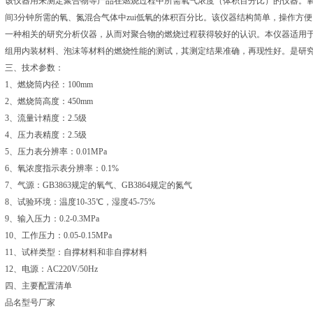
该仪器用来测定聚合物等产品在燃烧过程中所需氧气浓度（体积百分比）的仪器。氧
间3分钟所需的氧、氮混合气体中zui低氧的体积百分比。该仪器结构简单，操作方
一种相关的研究分析仪器，从而对聚合物的燃烧过程获得较好的认识。本仪器适用
组用内装材料、泡沫等材料的燃烧性能的测试，其测定结果准确，再现性好。是研究
三、技术参数：
1、燃烧筒内径：100mm
2、燃烧筒高度：450mm
3、流量计精度：2.5级
4、压力表精度：2.5级
5、压力表分辨率：0.01MPa
6、氧浓度指示表分辨率：0.1%
7、气源：GB3863规定的氧气、GB3864规定的氮气
8、试验环境：温度10-35℃，湿度45-75%
9、输入压力：0.2-0.3MPa
10、工作压力：0.05-0.15MPa
11、试样类型：自撑材料和非自撑材料
12、电源：AC220V/50Hz
四、主要配置清单
品名型号厂家