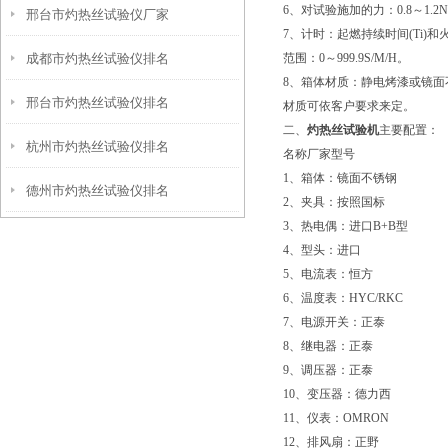
6、对试验施加的力：0.8～1.
邢台市灼热丝试验仪厂家
7、计时：起燃持续时间(Ti)和
成都市灼热丝试验仪排名
范围：0～999.9S/M/H。
8、箱体材质：静电烤漆或镜面
邢台市灼热丝试验仪排名
材质可依客户要求来定。
二、
灼热丝试验机
主要配置：
杭州市灼热丝试验仪排名
名称厂家型号
1、箱体：镜面不锈钢
德州市灼热丝试验仪排名
2、夹具：按照国标
3、热电偶：进口B+B型
4、型头：进口
5、电流表：恒方
6、温度表：HYC/RKC
7、电源开关：正泰
8、继电器：正泰
9、调压器：正泰
10、变压器：德力西
11、仪表：OMRON
12、排风扇：正野