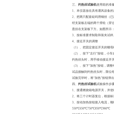
三、
灼热丝试验机
使用前的准
1、本仪器放在具有通风设备
2、把两只配套砝码用铜丝（已
经支架板左端的两个滑轮（穿
悬挂在支架板下方。如图所示
3、按标准要求制取和装夹试样
4、接近开关的调整
（1）、把固定接近开关的螺母
（2）、按下“左行”按钮，小
灼热丝头时，用手移动接近开
（3）、按下“加热”按钮，调
试品接触到灼热丝头时，限位电
试验完毕时，将“加热”按钮弹出
四、
灼热丝试验机
试验操作步
1、接通燃烧箱电源开关，并
2、将三个计时器复位，根据
3、按动加热按钮接入电流，顺
550℃650℃750℃850℃960℃