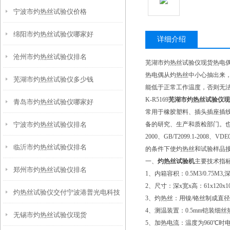
宁波市灼热丝试验仪价格
绵阳市灼热丝试验仪哪家好
详细介绍
沧州市灼热丝试验仪排名
芜湖市灼热丝试验仪现货热电
热电偶从灼热丝中小心抽出来
芜湖市灼热丝试验仪多少钱
能低于正常工作温度，否则无
K-R5169
芜湖市灼热丝试验仪现
青岛市灼热丝试验仪哪家好
常用于橡胶塑料、插头插座插
宁波市灼热丝试验仪排名
备的研究、生产和质检部门。也适用于
2000、GB/T2099.1-20
临沂市灼热丝试验仪排名
的条件下使灼热丝和试验样品
一、
灼热丝试验机
主要技术指
郑州市灼热丝试验仪排名
1、内箱容积：0.5M3/0.75M3,深
2、尺寸：深x宽x高：61x120x10
灼热丝试验仪交付宁波港普光电科技
3、灼热丝：用镍/铬丝制成直径4
4、测温装置：0.5mm铠装细丝
无锡市灼热丝试验仪现货
正常运行
5、加热电流：温度为960℃时电