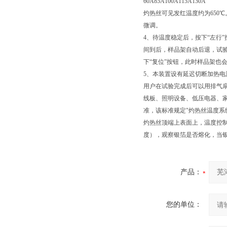
60A85A100A115A130A
灼热丝可见发红温度约为650
微调。
4、待温度稳定后，按下“左行
间到后，样品架自动后退，试验
下“复位”按钮，此时样品架也
5、本装置设有延迟切断加热电
用户在试验完成后可以用排气
线板、照明设备、低压电器、家用
准，该标准规定"灼热丝温度系统"
灼热丝顶端上表面上，温度控制仪
度），观察银箔是否熔化，当
产品：
您的单位：