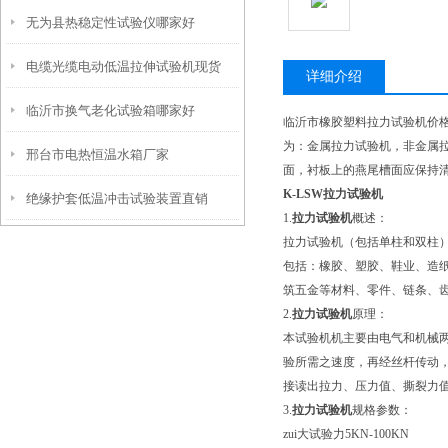
无为县热稳定性试验仪哪家好
电缆光缆电动低温拉伸试验机现货
详细介绍
临沂市换气老化试验箱哪家好
临沂市橡胶塑料拉力试验机价
为：金属拉力试验机，非金属
邢台市电热恒温水箱厂家
面，衬板上的燕尾槽面应保持清
K-LSW
拉力试验机
绝缘护套低温冲击试验装置直销
1.
拉力试验机
概述：
拉力试验机（包括单柱和双柱
包括：橡胶、塑胶、鞋业、造
筑五金等材料、零件、链条、
2.
拉力试验机
原理：
本试验机机主要由电气和机械
验所需之速度，再经丝杆传动
接读出拉力、压力值、撕裂力
3.
拉力试验机
规格参数：
zui大试验力5KN-100KN