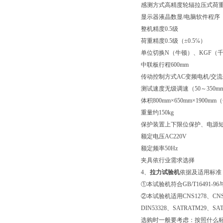
感测方式高精度轮辐拉压式荷
显示器液晶数显/电脑软件程序
整机精度0.5级
荷重精度
0.5级（±0.5℅）
单位切换N（牛顿）、KGF（
中联板行程
600mm
传动控制方式AC变频电机/交
测试速度
无级调速（50～350mm∕m
体积
800mm×650mm×1900m
重量约150kg
保护装置
上下限位保护、电源
额定电压AC220V
额定频率50Hz
夹具
依行业需求选择
4、
拉力试验机
依据及适用标准
①本试验机符合GB/T16491-96与JB
②本试验机适用CNS1278、CNS7
DIN53328、SATRATM29、SA
选购时一般要考虑：按照什么