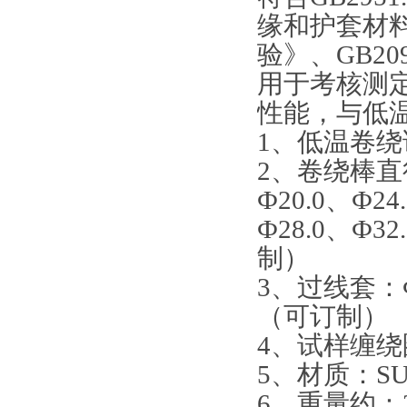
缘和护套材
验》、GB209
用于考核测
性能，与低
1、低温卷绕
2、卷绕棒直径：
Ф20.0、Ф24
Ф28.0、Ф3
制）
3、过线套：Ф
（可订制
4、试样缠绕
5、材质：SU
6、重量约：2