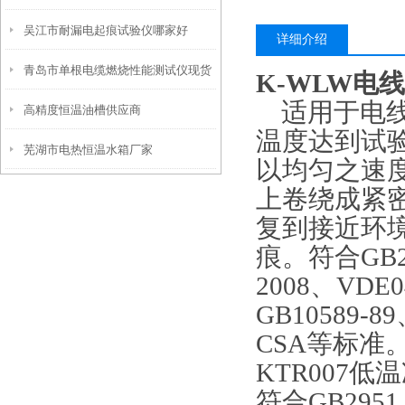
吴江市耐漏电起痕试验仪哪家好
些？
详细介绍
青岛市单根电缆燃烧性能测试仪现货
K-WLW电
适用于电线
高精度恒温油槽供应商
温度达到试
芜湖市电热恒温水箱厂家
以均匀之速
上卷绕成紧
复到接近环
痕。符合GB295
2008、VDE0
GB10589-8
CSA等标准
KTR007
符合GB2951.