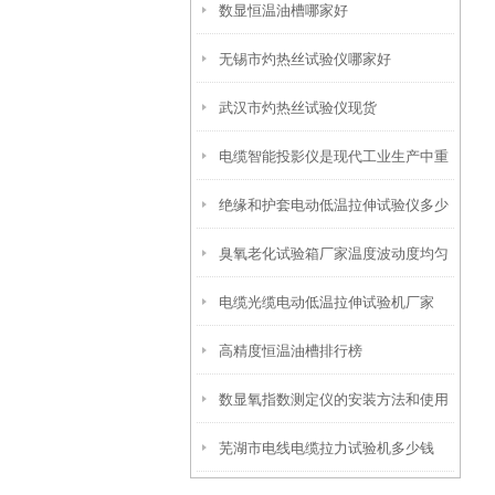
数显恒温油槽哪家好
无锡市灼热丝试验仪哪家好
武汉市灼热丝试验仪现货
电缆智能投影仪是现代工业生产中重
绝缘和护套电动低温拉伸试验仪多少
要的辅助设备之一
臭氧老化试验箱厂家温度波动度均匀
钱
电缆光缆电动低温拉伸试验机厂家
度偏差说明
高精度恒温油槽排行榜
数显氧指数测定仪的安装方法和使用
芜湖市电线电缆拉力试验机多少钱
注意事项