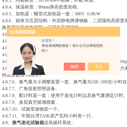
4.8.3、内箱材质：SUS#304不锈钢，外箱:烤漆。
4.8.4、保温材质：80mm厚高密度岩棉。
4.8.5、加热器：螺管式加热器一套：380V 6.0KW
4.8.6、箱体为五层结构：外层静电烤漆钢板，二层隔热高密
换气层以及发热管层，五层为不锈钢板。
4.8.7、附属设备
欢迎您！
4.8.7.1、无熔丝开关
来自局域网的朋友！有什么可以帮助您的
4.8.7.2b、超温保护及指示灯
吗？
4.8.7.3、各种动作之指示灯
4.8.7.4、回转盘及回转马达一组。（回转盘可拆式、转速8~10r
4.8.7.5、空气换气量测定装置一套。（依JISK7212 从消
特表及数位TIMER）
4.8.7.6、换气量大小调整装置一套。换气量为5次~200次/小时在
4.8.7.7、广角投射照明设备。
4.8.7.8、配计时器一套：使用于老化计时以及换气量测定计时
4.8.7.9、多层真空玻璃视窗。
4.8.7.10、试验室放物架一个。
4.8.7.11、中国台湾TAIK原产瓦特小时表一只。
4.9、
换气老化试验箱
送风循环系统：