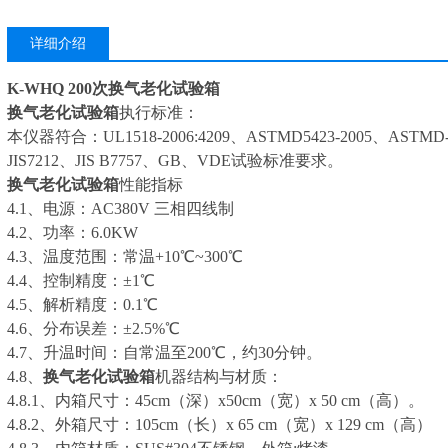
详细介绍
K-WHQ 200次换气老化试验箱
换气老化试验箱
执行标准：
本仪器符合：UL1518-2006:4209、ASTMD5423-2005、ASTMD-
JIS7212、JIS B7757、GB、VDE试验标准要求。
换气老化试验箱
性能指标
4.1、电源：AC380V 三相四线制
4.2、功率：6.0KW
4.3、温度范围：常温+10℃~300℃
4.4、控制精度：±1℃
4.5、解析精度：0.1℃
4.6、分布误差：±2.5%℃
4.7、升温时间：自常温至200℃，约30分钟。
4.8、
换气老化试验箱
机器结构与材质：
4.8.1、内箱尺寸：45cm（深）x50cm（宽）x 50 cm（高）。
4.8.2、外箱尺寸：105cm（长）x 65 cm（宽）x 129 cm（高）