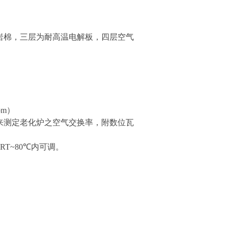
度岩棉，三层为耐高温电解板，四层空气
pm）
耗电力来测定老化炉之空气交换率，附数位瓦
RT~80℃内可调。
。