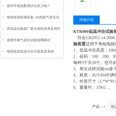
德州市氧指数测试仪多少钱？
电线电缆检测设备--自然换气老化试
详细介绍
高低温试验箱厂家压缩机保养及维护
验箱的使用范围和结构特点
KTR006低温冲击试验
符合GB2951.14-2008、
成都市换气老化试验箱哪家好
验装置
适用于考核电线
1、低温冲击高度：100
电线电缆低温冲击试验装置直销
2、砝码：100、200、300
每种3个共30个。也可
3、单次试样试验zui多
4、材质：SUS304不
5、外形尺寸（L*W*H）：
6、重量约：37KG 。
产品：