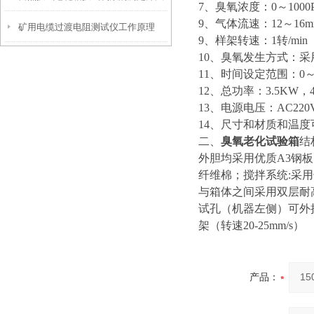
7、臭氧浓度：0～1000
9、气体流速：12～16m
矿用电缆过渡电阻测试仪工作原理
如下
9、样架转速：1转/mi
10、臭氧发生方式：
11、时间设定范围：0～
12、总功率：3.5KW，
13、电源电压：AC220V
14、尺寸和材质和温
二、
臭氧老化试验箱
结
外胆均采用优质A3钢板
纤维棉；搅拌系统:采
与箱体之间采用双层耐
试孔（机器左侧）可外
架（转速20-25mm/s）
产品：