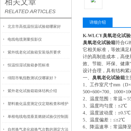
相关文章
RELATED ARTICLES
详细介绍
北京市高低温恒温试验箱哪家好
K-WLCY臭氧老化试验
电线电缆测量投影仪
臭氧老化试验箱
符合GB/
它相关标准，等效满足
紫外线老化试验箱安装场所要求
计的高制造成本，高使
效、节能、环保、健康
恒温恒湿试验箱参照标准
设计合理，具有结构紧
一、
臭氧老化试验箱
主
绵阳市氧指数测试仪哪家好？
1、工作室尺寸mm（D×W×H
紫外老化试验箱箱体结构介绍
500×600×700、1000
2、温度范围：常温～5
塑料脆化温度测定仪定期检查和维护
3、温度均匀度：±2℃
4、温度波动度：±0.5
单根电线电缆垂直燃烧试验仪控制面
的重要性
5、温度偏差：≤±2℃
6、降温速率：常温降至0
自然换气老化箱换气次数的测定方法
板